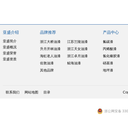
亚盛介绍
品牌推荐
产品中心
亚盛简介
浙江大桥油漆
江苏兰陵油漆
氟碳漆
亚盛概况
升月开林油漆
浙江天女油漆
丙烯酸漆
亚盛荣誉
海虹老人油漆
浙江卓月油漆
氯化橡胶漆
亚盛资质
佐敦油漆
鲸海油漆
硝基漆
其他品牌
地坪漆
联系我们
网站地图
目录
Cop
浙公网安备 3301