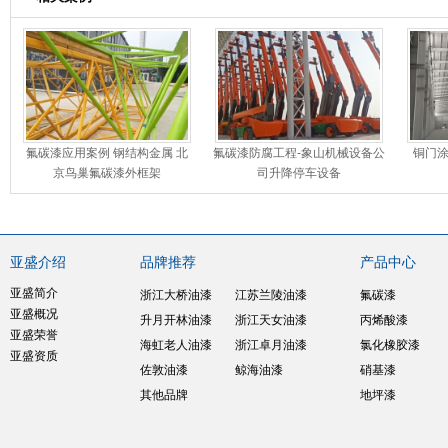
氟碳漆应用案例 钢结构金属 北
氟碳漆防腐工程-象山机械设备公
铜门
京鸟巢氟碳漆外框架
司升降停车设备
亚盛介绍
品牌推荐
产品中心
亚盛简介
浙江大桥油漆
江苏兰陵油漆
氟碳漆
亚盛概况
升月开林油漆
浙江天女油漆
丙烯酸漆
亚盛荣誉
海虹老人油漆
浙江卓月油漆
氯化橡胶漆
亚盛资质
佐敦油漆
鲸海油漆
硝基漆
其他品牌
地坪漆