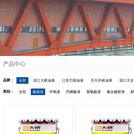
产品中心
品牌：
全部
浙江大桥油漆
江苏兰陵油漆
升月开林油漆
浙江天女
类别：
全部
氟碳漆
环氧漆
丙烯酸漆
聚氨酯漆
氯化橡胶漆