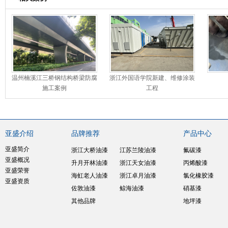
温州楠溪江三桥钢结构桥梁防腐
浙江外国语学院新建、维修涂装
施工案例
工程
亚盛介绍
品牌推荐
产品中心
亚盛简介
浙江大桥油漆
江苏兰陵油漆
氟碳漆
亚盛概况
升月开林油漆
浙江天女油漆
丙烯酸漆
亚盛荣誉
海虹老人油漆
浙江卓月油漆
氯化橡胶漆
亚盛资质
佐敦油漆
鲸海油漆
硝基漆
其他品牌
地坪漆