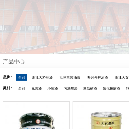
产品中心
品牌：
全部
浙江大桥油漆
江苏兰陵油漆
升月开林油漆
浙江天女
类别：
全部
氟碳漆
环氧漆
丙烯酸漆
聚氨酯漆
氯化橡胶漆