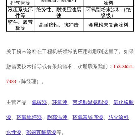
排气管等
涂料
液压系统部
绝缘性、耐液压油腐
环氧型粉末涂料（绝
件等
蚀
缘级）
铲斗、履带
高耐磨性、抗冲击
金属粉末复合涂料
板等
关于粉末涂料在工程机械领域的应用就聊到这里了。
如果
您需要技术指导或有采购需求，欢迎联系我们：
153-3651-
7383
（陈经理）。
主营产品：
氟碳漆
、
环氧漆
、
丙烯酸聚氨酯漆
、
氯化橡胶
漆
、
环氧地坪漆
、
耐高温漆
、
环氧富锌底漆
、
防火涂料
、
水性漆
、
彩钢瓦翻新漆
等。