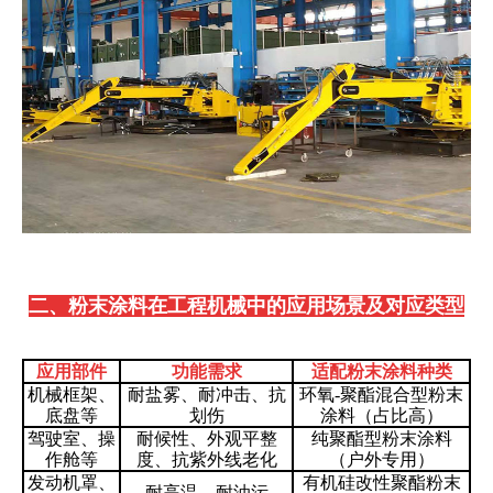
二、粉末涂料在工程机械中的应用
场景及对应类型
应用部件
功能需求
适配粉末涂料种类
机械框架、
耐盐雾、耐冲击、抗
环氧-聚酯
混合型粉末
底盘等
划伤
涂料
（
占比
高）
驾驶室、操
耐候性、外观平整
纯聚酯型粉末涂料
作舱等
度、抗紫外线老化
（户外专用）
发动机罩、
有机硅改性
聚酯粉末
耐高温、耐油污