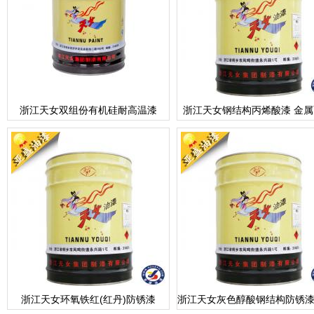
浙江天女双组份有机硅耐高温漆
浙江天女钢结构丙烯酸漆 金
浙江天女环氧铁红(红丹)防锈漆
浙江天女灰色醇酸钢结构防锈漆