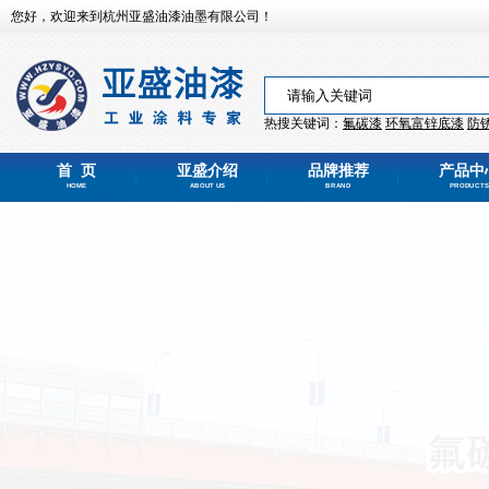
您好，欢迎来到杭州亚盛油漆油墨有限公司！
热搜关键词：
氟碳漆
环氧富锌
底漆
防
首 页
亚盛介绍
品牌推荐
产品中
HOME
ABOUT US
BRAND
PRODUCTS