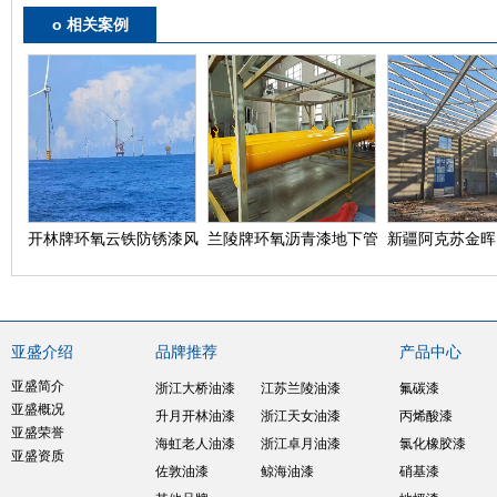
o 相关案例
开林牌环氧云铁防锈漆风
兰陵牌环氧沥青漆地下管
新疆阿克苏金晖
力电场控制台防腐工程
道工程使用案例
富锌底漆
亚盛介绍
品牌推荐
产品中心
亚盛简介
浙江大桥油漆
江苏兰陵油漆
氟碳漆
亚盛概况
升月开林油漆
浙江天女油漆
丙烯酸漆
亚盛荣誉
海虹老人油漆
浙江卓月油漆
氯化橡胶漆
亚盛资质
佐敦油漆
鲸海油漆
硝基漆