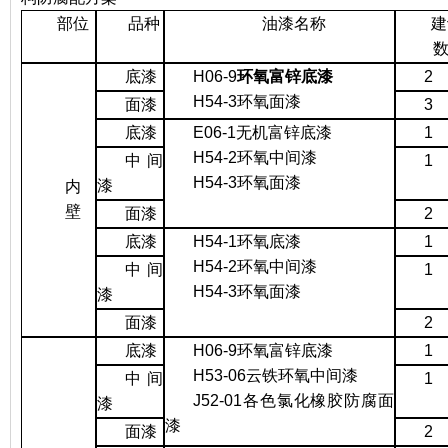
部位
品种
油漆名称
建
底漆
H06-9
环氧富锌底漆
2
H54-3
环氧面漆
面漆
3
底漆
E06-1
无机富锌底漆
1
H54-2
环氧中间漆
中间
1
H54-3
环氧面漆
漆
内
壁
面漆
2
底漆
H54-1
环氧底漆
1
H54-2
环氧中间漆
中间
1
H54-3
环氧面漆
漆
面漆
2
底漆
H06-9
环氧富锌底漆
1
H53-06
云铁环氧中间漆
中间
1
J52-01
各色氯化橡胶防腐面
漆
漆
面漆
2