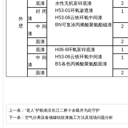
底漆
水性无机富锌底漆
2
H53-01
环氧渗透漆
封闭
1
H53-06
云铁环氧中间漆
漆
外
BN
可复涂丙烯酸聚氨酯磁漆
壁
中间
2
漆
面漆
2
底漆
H06-9
环氧富锌底漆
1
H53-06
云铁环氧中间漆
中间
1
BS
各色丙烯酸聚氨酯面漆
漆
面漆
2
上一条：
“老人”护航南京长江二桥十余载并为此守护
下一条：
空气分离设备储罐桔纹漆施工方法及现场问题分析