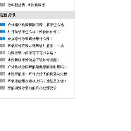
涂料新趋势--水性氟碳漆
最新资讯
户外钢结构聚氨酯面漆，底漆怎么选不起皮？
红丹防锈漆怎么样？性价比如何？
金属零件涂装烘烤用什么漆？
环氧富锌底漆vs环氧铁红底漆，一场防锈的对决
油漆涂装中间漆可不可以省略？
水性氟碳漆涂装施工该如何调配？
户外机械涂丙烯酸聚氨酯面漆耐用吗？
水性醇酸漆：环保大势下的机遇与短板
环氧漆能用在铝板上吗？选型是关键！
醇酸磁漆涂装前的底材处理要求