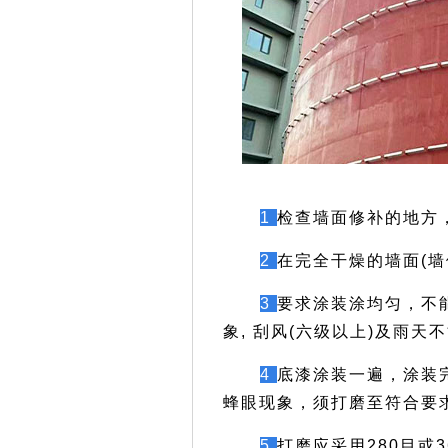
1
检查墙面修补的地方
2
在完全干燥的墙面(墙
3
要求涂装涂均匀，不
象, 刮风(六级以上)及雨天
4
底漆涂装一遍，涂装
蜂眼现象，须打磨至符合要
5
打磨应采用280目或