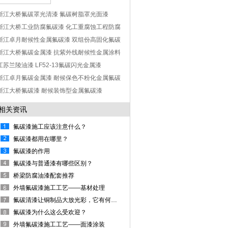
浙江大桥氟碳罩光清漆 氟碳树脂罩光面漆
浙江大桥工业防腐氟碳漆 化工重腐蚀工程防腐
氟碳涂料
浙江卓月耐候性金属氟碳漆 双组份高固化氟碳
涂料
浙江大桥氟碳金属漆 抗紫外线耐候性金属涂料
江苏兰陵油漆 LF52-13氟碳闪光金属漆
浙江卓月氟碳金属漆 耐候保色不粉化金属氟碳
漆
浙江大桥氟碳漆 耐候装饰型金属氟碳漆
相关资讯
氟碳漆施工应该注意什么？
氟碳漆都用在哪里？
氟碳漆的作用
氟碳漆与普通漆有哪些区别？
桥梁防腐油漆配套推荐
外墙氟碳漆施工工艺——基材处理
氟碳清漆让铜制品大放光彩，它有何特点呢？
氟碳漆为什么这么受欢迎？
外墙氟碳漆施工工艺——面漆涂装