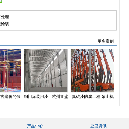
材处理
漆涂装
更多案例
点古建筑的保
铜门涂装用漆—杭州亚盛
氟碳漆防腐工程-象山机
者
油漆
械设备公司升降停车设备
产品中心
亚盛资讯