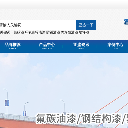
关键词：
氟碳漆
环氧富锌
底漆
防锈油漆
丙烯酸
油漆
地坪漆
品牌推荐
产品中心
亚盛资讯
案例中心
BRAND
PRODUCTS
NEWS
CASE