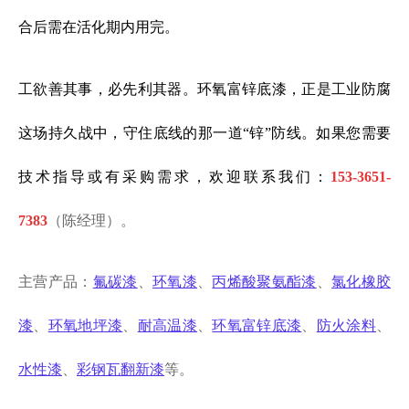
合后需在活化期内用完。
工欲善其事，必先利其器。环氧富锌底漆，正是工业防腐
这场持久战中，守住底线的那一道“锌”防线。
如果
您需要
技术指导或有采购需求，欢迎联系我们：
153-3651-
7383
（陈经理）。
主营产品：
氟碳漆
、
环氧漆
、
丙烯酸聚氨酯漆
、
氯化橡胶
漆
、
环氧地坪漆
、
耐高温漆
、
环氧富锌底漆
、
防火涂料
、
水性漆
、
彩钢瓦翻新漆
等。