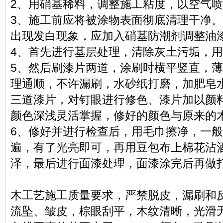
2、用硝基稀料，调整施工粘度，以空气
3、施工前应将被涂物表面彻底清理干净
出现发白现象，应加入硝基防潮剂调整油
4、首先进行基层处理，清除灰土污垢，
5、然后刷漆片两道，涂刷时横平竖直，
理通顺，不许漏刷，水砂纸打磨，加肥皂
三道漆片，对钉眼进行修色、漆片加以颜
颜色深浅灵活掌握，修好的颜色与原来的
6、修好并进行检查后，用毛巾擦净，一般
遍，有了光亮即可，再用豆包布上棉花沾
泽，最后进行面漆处理，面漆涂完后再做
木工艺施工质量要求，严禁脱皮，漏刷和
流坠、皱皮，棕眼刮平，木纹清晰，光滑