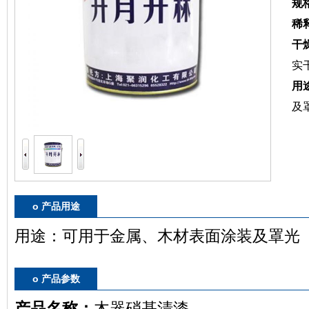
规
稀
干
实
用
及
o 产品用途
用途：
可用于金属、木材表面涂装及罩光
o 产品参数
产品名称：
木器硝基清漆