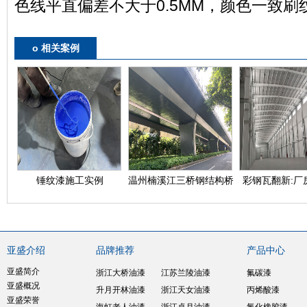
色线平直偏差不大于0.5MM，颜色一致刷
o 相关案例
锤纹漆施工实例
温州楠溪江三桥钢结构桥
彩钢瓦翻新:厂
梁防腐施工案例
防腐施工
亚盛介绍
品牌推荐
产品中心
亚盛简介
浙江大桥油漆
江苏兰陵油漆
氟碳漆
亚盛概况
升月开林油漆
浙江天女油漆
丙烯酸漆
亚盛荣誉