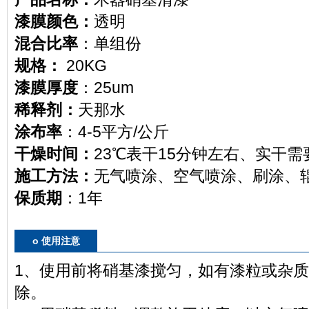
漆膜颜色：
透明
混合比率
：单组份
规格：
20KG
漆膜厚度
：25um
稀释剂：
天那水
涂布率
：4-5平方/公斤
干燥时间：
23
℃表
干
15分钟左右、实干需
施工方法：
无气喷涂、空气喷涂、刷涂、
保质期
：1年
o 使用注意
1、使用前将硝基漆搅匀，如有漆粒或杂
除。