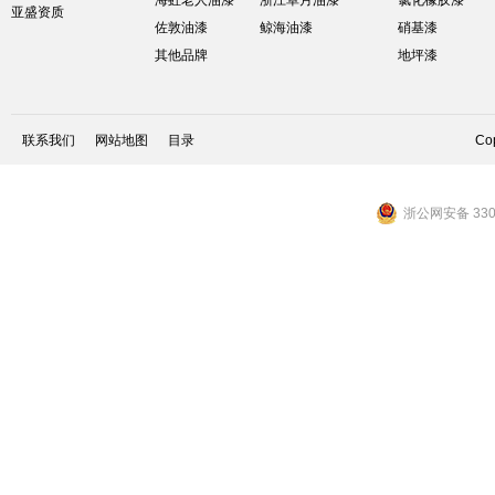
海虹老人油漆
浙江卓月油漆
氯化橡胶漆
亚盛资质
佐敦油漆
鲸海油漆
硝基漆
其他品牌
地坪漆
联系我们
网站地图
目录
Cop
浙公网安备 3301