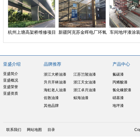
杭州上塘高架桥维修项目
新疆阿克苏金晖电厂环氧
车间地坪漆涂装
富锌底漆施工
州亚盛油
亚盛介绍
品牌推荐
产品中心
亚盛简介
浙江大桥油漆
江苏兰陵油漆
氟碳漆
亚盛概况
升月开林油漆
浙江天女油漆
丙烯酸漆
亚盛荣誉
海虹老人油漆
浙江卓月油漆
氯化橡胶漆
亚盛资质
佐敦油漆
鲸海油漆
硝基漆
其他品牌
地坪漆
联系我们
网站地图
目录
Cop