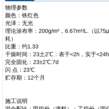
物理参数
颜色：铁红色
光泽：无光
理论涂布率：200g/m
²
，6.67m
²
/L.（以75
耗）
比重：约1.33
干燥时间：
23土2
℃
：表干<2h，实于<24
h
完全固化：23±2
℃
:7d
闪 点：23
℃
贮存期：12个月
施工说明
混合配比：甲组份（漆料）：乙组份（固化