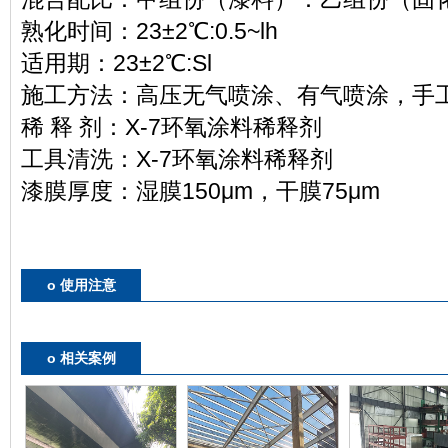
熟化时间：23±2
℃
:0.5~lh
适用期：23±2
℃
:Sl
施工方法：高压无气喷涂、有气喷涂，手
稀 释 剂：
X-7环氧涂料稀释剂
工具清洗：
X-7环氧涂料稀释剂
漆膜厚度：湿膜150
μm
，干膜75
μm
o 使用注意
o 相关案例