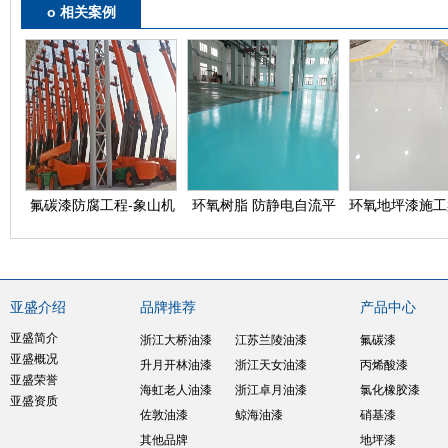
o 相关案例
氟碳漆防腐工程-象山机
环氧树脂 防静电自流平
环氧地坪漆施工
械设备公司升降停车设备
环氧地坪漆案例
宁波北仑某大
亚盛介绍
品牌推荐
产品中心
亚盛简介
浙江大桥油漆
江苏兰陵油漆
氟碳漆
亚盛概况
升月开林油漆
浙江天女油漆
丙烯酸漆
亚盛荣誉
海虹老人油漆
浙江卓月油漆
氯化橡胶漆
亚盛资质
佐敦油漆
鲸海油漆
硝基漆
其他品牌
地坪漆